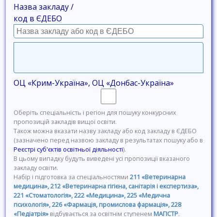
Назва закладу /
код в ЄДЕБО
ОЦ «Крим-Україна», ОЦ «Донбас-Україна»
Оберіть спеціальність і регіон для пошуку конкурсних
пропозицій закладів вищої освіти.
Також можна вказати назву закладу або код закладу в ЄДЕБО
(зазначено перед назвою закладу в результатах пошуку або в
Реєстрі суб'єктів освітньої діяльності
).
В цьому випадку будуть виведені усі пропозиції вказаного
закладу освіти.
Набір і підготовка за спеціальностями
211 «Ветеринарна
медицина», 212 «Ветеринарна гігієна, санітарія і експертиза»,
221 «Стоматологія», 222 «Медицина», 225 «Медична
психологія», 226 «Фармація, промислова фармація», 228
«Педіатрія»
відбувається за освітнім ступенем
МАГІСТР
.